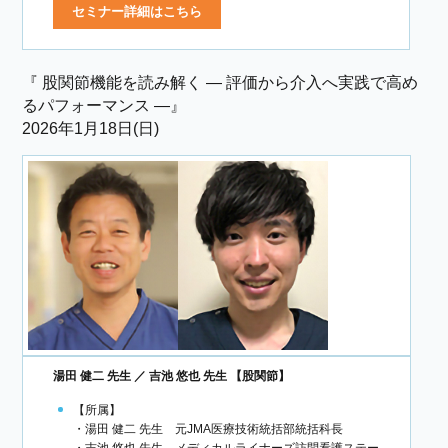
セミナー詳細はこちら
『 股関節機能を読み解く ― 評価から介入へ実践で高め
るパフォーマンス ―』
2026年1月18日(日)
湯田 健二 先生 ／ 吉池 悠也 先生 【股関節】
【所属】
・湯田 健二 先生 元JMA医療技術統括部統括科長