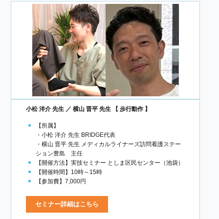
小松 洋介 先生 ／ 横山 晋平 先生 【 歩行動作 】
【所属】
・小松 洋介 先生 BRIDGE代表
・横山 晋平 先生 メディカルライナーズ訪問看護ステー
ション豊島 主任
【開催方法】実技セミナー としま区民センター（池袋）
【開催時間】10時～15時
【参加費】7,000円
セミナー詳細はこちら