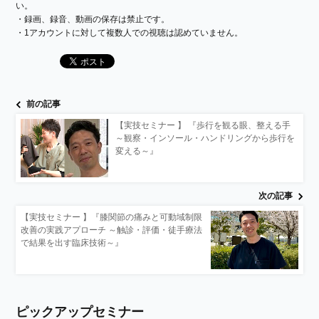
い。
・録画、録音、動画の保存は禁止です。
・1アカウントに対して複数人での視聴は認めていません。
前の記事
【実技セミナー 】 『歩行を観る眼、整える手
～観察・インソール・ハンドリングから歩行を
変える～』
次の記事
【実技セミナー 】『膝関節の痛みと可動域制限
改善の実践アプローチ ～触診・評価・徒手療法
で結果を出す臨床技術～』
ピックアップセミナー