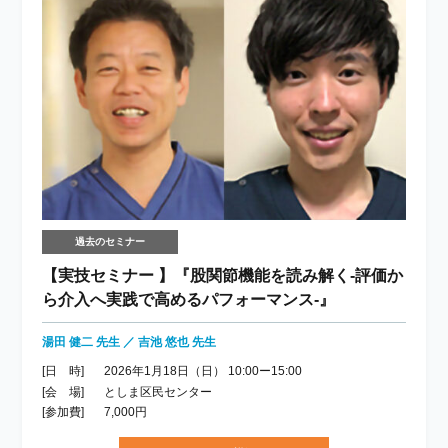
過去のセミナー
【実技セミナー 】『股関節機能を読み解く-評価か
ら介入へ実践で高めるパフォーマンス-』
湯田 健二 先生 ／ 吉池 悠也 先生
[日 時]
2026年1月18日（日） 10:00ー15:00
[会 場]
としま区民センター
[参加費]
7,000円