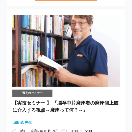
過去のセミナー
【実技セミナー 】 『脳卒中片麻痺者の麻痺側上肢
に介入する視点～麻痺って何？～』
山田 稔 先生
[日 時]
令和7年10月19日（日） 10:00ー15:00