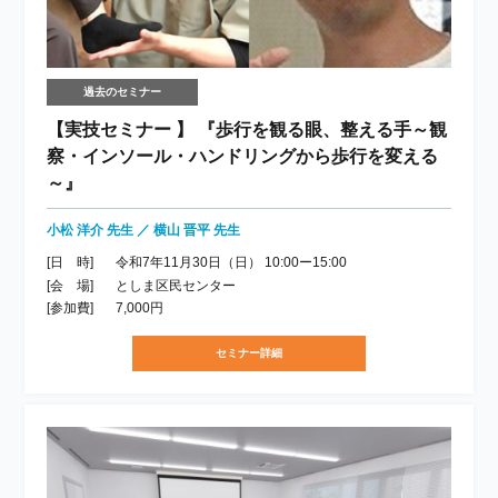
過去のセミナー
【実技セミナー 】 『歩行を観る眼、整える手～観
察・インソール・ハンドリングから歩行を変える
～』
小松 洋介 先生 ／ 横山 晋平 先生
[日 時]
令和7年11月30日（日） 10:00ー15:00
[会 場]
としま区民センター
[参加費]
7,000円
セミナー詳細