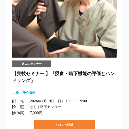
過去のセミナー
【実技セミナー 】『摂食・嚥下機能の評価とハン
ドリング』
小松 洋介先生
[日 時]
2026年7月19日（日） 10:00ー15:00
[会 場]
としま区民センター
[参加費]
7,000円
セミナー詳細