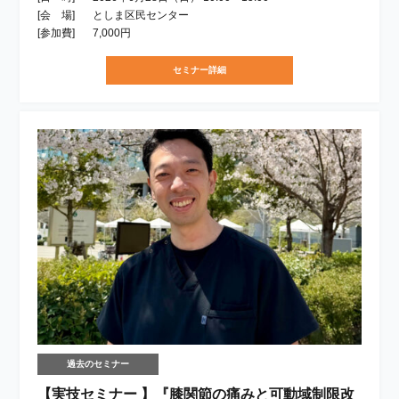
[会 場]
としま区民センター
[参加費]
7,000円
セミナー詳細
過去のセミナー
【実技セミナー 】『膝関節の痛みと可動域制限改