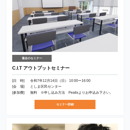
過去のセミナー
C.I.T アウトプットセミナー
[日 時]
令和7年12月14日（日） 10:00ー16:00
[会 場]
としま区民センター
[参加費]
無料 ※申し込み方法 Peatixよりお申込み下さい。
セミナー詳細