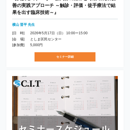
善の実践アプローチ ～触診・評価・徒手療法で結
果を出す臨床技術～』
横山 晋平 先生
[日 時]
2026年5月17日（日） 10:00ー15:00
[会 場]
としま区民センター
[参加費]
5,000円
セミナー詳細