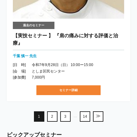
過去のセミナー
【実技セミナー 】 『肩の痛みに対する評価と治
療』
千葉 慎一 先生
[日 時]
令和7年9月28日（日） 10:00ー15:00
[会 場]
としま区民センター
[参加費]
7,000円
セミナー詳細
≫
…
1
2
3
14
ピックアップセミナー