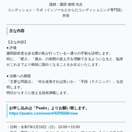
講師：園部 俊晴 先生
コンディション・ラボ（インソールとからだコンディショニング専門院）
所長
主な内容
【主な内容】
● 評価
膝関節疾患を診る際の私が行っている一通りの手順を説明します。
特に、「硬さ」「痛み」の病態の捉え方を理解できるようになると、臨床
がこれまでより格段に面白くなることをお伝えいたします。
● 治療への展開
「主要な問題点」「何を改善すれば良いか」「手段（テクニック）」を説
明します。
明日からすぐに使える技術満載します。
お申し込みは「Peatix」よりお願い致します。
https://peatix.com/event/4205668/view
・日時：令和7年2月16日（日） 10:00ー15:00