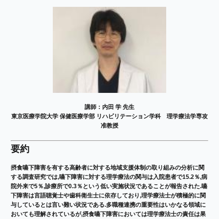
講師：内田 学 先生​
東京医療学院大学 保健医療学部 リハビリテーション学科 理学療法学専攻
准教授
要約
摂食嚥下障害を有する高齢者に対する地域支援体制の取り組みの分析に関
する調査研究では,嚥下障害に対する理学療法の関与は入院患者で15.2％,病
院外来で5％,診療所で0.3％という低い実施状況であることが報告された.嚥
下障害は言語聴覚士や歯科衛生士に依存しており,理学療法士が積極的に関
与しているとは言い難い状況である.多職種連携の重要性はいかなる領域に
おいても理解されているが,摂食嚥下障害においては理学療法士の責任は果