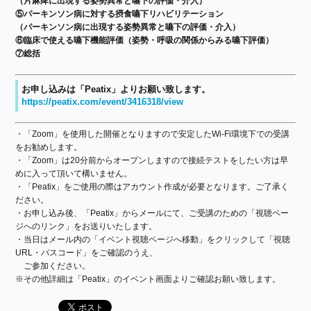
（片麻痺に出現する姿勢異常と嚥下の評価・介入）
⑤パーキンソン病に対する摂食嚥下リハビリテーション
（パーキンソン病に出現する姿勢異常と嚥下の評価・介入）
⑥臨床で使える嚥下機能評価（姿勢・呼吸の関係からみる嚥下評価）
⑦総括
お申し込みは「Peatix」よりお願い致します。
https://peatix.com/event/3416318/view
・「Zoom」を使用した開催となりますので安定したWi-Fi環境下での受講
をお勧めします。
・「Zoom」は20分前からオープンしますので接続テストをしたい方は早
めに入って頂いて構いません。
・「Peatix」をご使用の際はアカウント作成が必要となります。ご了承く
ださい。
・お申し込み後、「Peatix」からメールにて、ご受講のための「視聴ペー
ジへのリンク」をお送りいたします。
・当日はメール内の「イベント視聴ページへ移動」をクリックして「視聴
URL・パスコード」をご確認のうえ、
ご参加ください。
※その他詳細は「Peatix」のイベント画面よりご確認お願い致します。