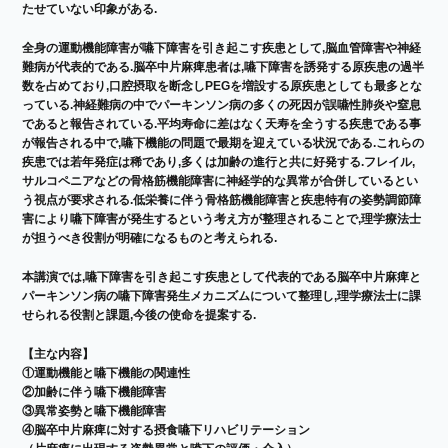
たせていない印象がある.
全身の運動機能障害が嚥下障害を引き起こす疾患として,脳血管障害や神経
難病が代表的である.脳卒中片麻痺患者は,嚥下障害を誘発する原疾患の過半
数を占めており,口腔摂取を断念しPEGを増設する原疾患としても最多とな
っている.神経難病の中でパーキンソン病の多くの死因が誤嚥性肺炎や窒息
であると報告されている.平均寿命に差はなく天寿を全うする疾患である事
が報告される中で,嚥下機能の問題で最期を迎えている状況である.これらの
疾患では若年発症は稀であり,多くは加齢の進行と共に好発する.フレイル,
サルコペニアなどの骨格筋機能障害に神経学的な異常が合併しているとい
う視点が要求される.低栄養に伴う骨格筋機能障害と疾患特有の姿勢調節障
害により嚥下障害が発生するという考え方が整理されることで,理学療法士
が担うべき役割が明確になるものと考えられる.
本講演では,嚥下障害を引き起こす疾患として代表的である脳卒中片麻痺と
パーキンソン病の嚥下障害発生メカニズムについて整理し,理学療法士に課
せられる役割と課題,今後の使命を提案する.
【主な内容】
①運動機能と嚥下機能の関連性
②加齢に伴う嚥下機能障害
③異常姿勢と嚥下機能障害
④脳卒中片麻痺に対する摂食嚥下リハビリテーション