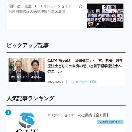
湯田 健二 先生 C.I.T オンラインセミナー 変
形性股関節症の病態理解と臨床展開
ピックアップ記事
C.I.T企画 vol.3 「湯田健二」×「宮川哲夫」理学
療法士としての自身の想いと若手理学療法士へ
のエール
2020/02/09
インタビュー・対談
人気記事ランキング
CITナイトセミナーのご案内【全６回】
2.5k件のビュー