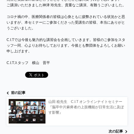
ご講演いただきました神津 玲先生、貴重なご講演、有難うございました。
コロナ禍の中、医療関係者の皆様は心身ともに疲弊されている状況かと思
いますが、本セミナーにご参加くださった受講生の皆様、本当にありがと
うございました。
C.I.Tでは今後も魅力的な講習会を企画していきます。皆様のご参加をスタ
ッフ一同、心よりお待ちしております。今後とも弊団体をよろしくお願い
申し上げます。
C.I.Tスタッフ 横山 晋平
前の記事
山田 稔先生 C.I.T オンラインナイトセミナー
『脳卒中片麻痺者の上肢機能が日常生活に及ぼ
す影響』
次の記事