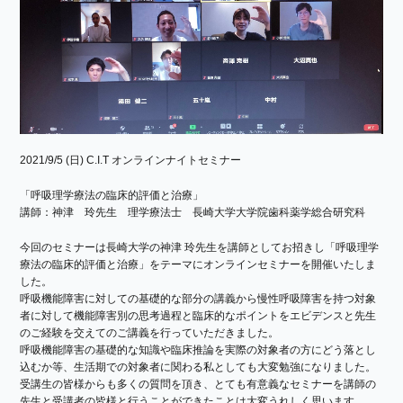
2021/9/5 (日) C.I.T オンラインナイトセミナー
「呼吸理学療法の臨床的評価と治療」
講師：神津 玲先生 理学療法士 長崎大学大学院歯科薬学総合研究科
今回のセミナーは長崎大学の神津 玲先生を講師としてお招きし「呼吸理学
療法の臨床的評価と治療」をテーマにオンラインセミナーを開催いたしま
した。
呼吸機能障害に対しての基礎的な部分の講義から慢性呼吸障害を持つ対象
者に対して機能障害別の思考過程と臨床的なポイントをエビデンスと先生
のご経験を交えてのご講義を行っていただきました。
呼吸機能障害の基礎的な知識や臨床推論を実際の対象者の方にどう落とし
込むか等、生活期での対象者に関わる私としても大変勉強になりました。
受講生の皆様からも多くの質問を頂き、とても有意義なセミナーを講師の
先生と受講者の皆様と行うことができたことは大変うれしく思います。