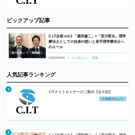
ピックアップ記事
C.I.T企画 vol.3 「湯田健二」×「宮川哲夫」理学
療法士としての自身の想いと若手理学療法士へ
のエール
2020/02/09
インタビュー・対談
人気記事ランキング
CITナイトセミナーのご案内【全６回】
2.5k件のビュー