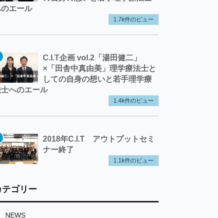
へのエール
1.7k件のビュー
C.I.T企画 vol.2「湯田健二」
×「田舎中真由美」理学療法士と
しての自身の想いと若手理学療
法士へのエール
1.4k件のビュー
2018年C.I.T アウトプットセミ
ナー終了
1.1k件のビュー
カテゴリー
NEWS