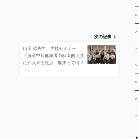
次の記事
山田 稔先生 実技セミナー
『脳卒中片麻痺者の麻痺側上肢
に介入する視点～麻痺って何？
～』