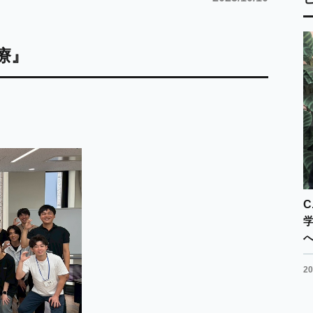
療』
C
20