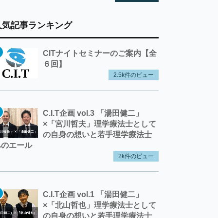
人気記事ランキング
CITナイトセミナーのご案内【全
６回】
2.5k件のビュー
C.I.T企画 vol.3 「湯田健二」
×「宮川哲夫」理学療法士として
の自身の想いと若手理学療法士
へのエール
2k件のビュー
C.I.T企画 vol.1 「湯田健二」
×「北山哲也」理学療法士として
の自身の想いと若手理学療法士