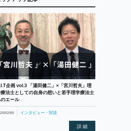
.I.T企画 vol.3 「湯田健二」×「宮川哲夫」理
学療法士としての自身の想いと若手理学療法士
へのエール
インタビュー・対談
20/02/09
詳 細